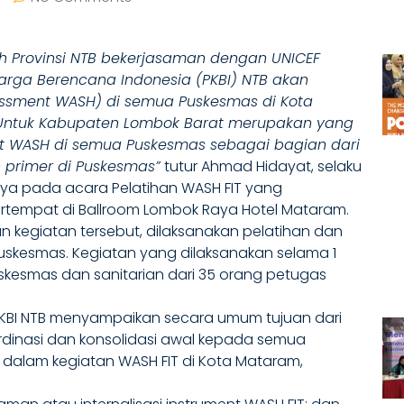
tah Provinsi NTB bekerjasaman dengan UNICEF
arga Berencana Indonesia (PKBI) NTB akan
ssment WASH) di semua Puskesmas di Kota
Untuk Kabupaten Lombok Barat merupakan yang
t WASH di semua Puskesmas sebagai bagian dari
 primer di Puskesmas”
tutur Ahmad Hidayat, selaku
nya pada acara Pelatihan WASH FIT yang
ertempat di Ballroom Lombok Raya Hotel Mataram.
kegiatan tersebut, dilaksanakan pelatihan dan
skesmas. Kegiatan yang dilaksanakan selama 1
uskesmas dan sanitarian dari 35 orang petugas
 PKBI NTB menyampaikan secara umum tujuan dari
oordinasi dan konsolidasi awal kepada semua
dalam kegiatan WASH FIT di Kota Mataram,