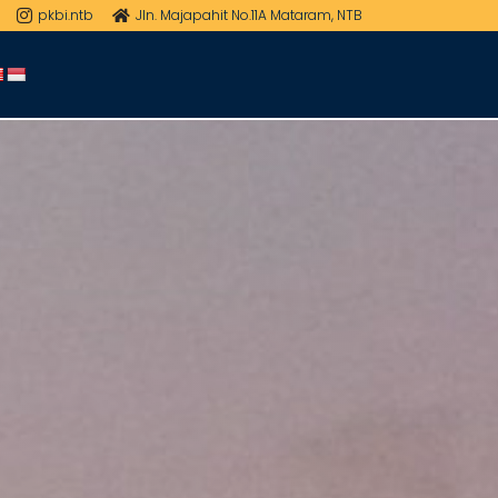
pkbi.ntb
Jln. Majapahit No.11A Mataram, NTB