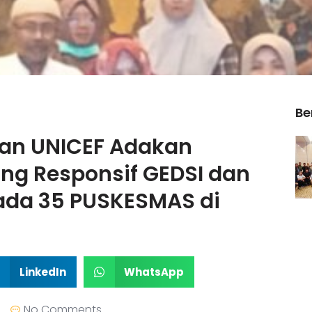
Be
gan UNICEF Adakan
ang Responsif GEDSI dan
ada 35 PUSKESMAS di
LinkedIn
WhatsApp
No Comments