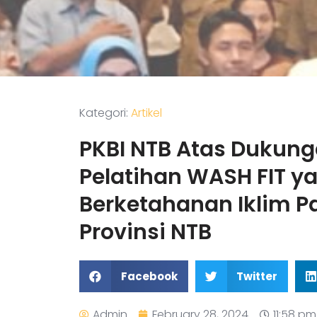
Kategori:
Artikel
PKBI NTB Atas Dukun
Pelatihan WASH FIT y
Berketahanan Iklim P
Provinsi NTB
Facebook
Twitter
Admin
February 28, 2024
11:58 pm