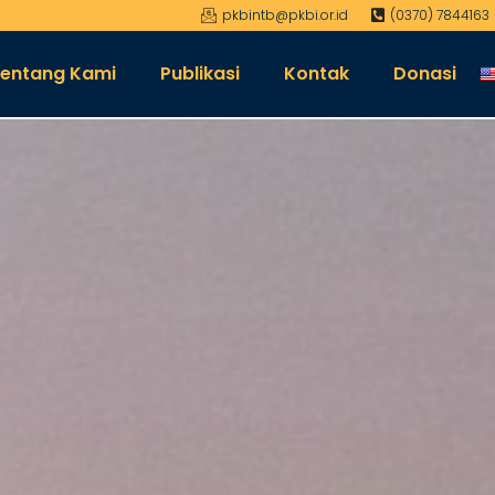
pkbintb@pkbi.or.id
(0370) 7844163
entang Kami
Publikasi
Kontak
Donasi