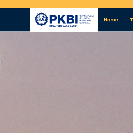
Home
T