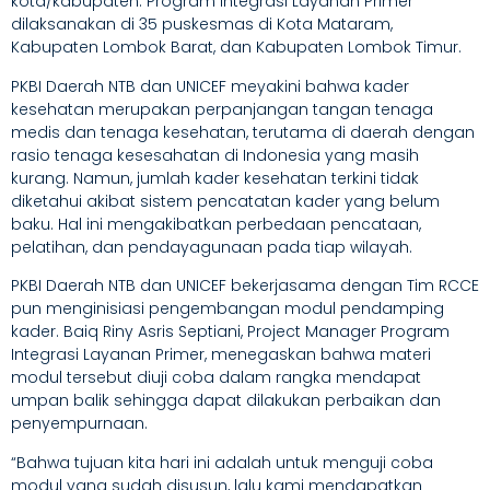
kota/kabupaten. Program Integrasi Layanan Primer
dilaksanakan di 35 puskesmas di Kota Mataram,
Kabupaten Lombok Barat, dan Kabupaten Lombok Timur.
PKBI Daerah NTB dan UNICEF meyakini bahwa kader
kesehatan merupakan perpanjangan tangan tenaga
medis dan tenaga kesehatan, terutama di daerah dengan
rasio tenaga kesesahatan di Indonesia yang masih
kurang. Namun, jumlah kader kesehatan terkini tidak
diketahui akibat sistem pencatatan kader yang belum
baku. Hal ini mengakibatkan perbedaan pencataan,
pelatihan, dan pendayagunaan pada tiap wilayah.
PKBI Daerah NTB dan UNICEF bekerjasama dengan Tim RCCE
pun menginisiasi pengembangan modul pendamping
kader. Baiq Riny Asris Septiani, Project Manager Program
Integrasi Layanan Primer, menegaskan bahwa materi
modul tersebut diuji coba dalam rangka mendapat
umpan balik sehingga dapat dilakukan perbaikan dan
penyempurnaan.
“Bahwa tujuan kita hari ini adalah untuk menguji coba
modul yang sudah disusun, lalu kami mendapatkan