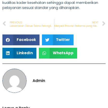
kualitas kader kesehatan sehingga dapat memberikan
pelayanan sesuai standar yang diharapkan.
PREVIOUS
NEXT
Laksanakan Diskusi Teknis Peningkatan Kapasitas Tenaga Kesehatan, PKBI Daerah NTB dengan Dukungan UNICEF berkomitmen Memperkuat Layanan Kesehatan Esensial di Provinsi NTB.
Menjadi Provinsi Pertama yang Membuat Modul Pendampingan, PKBI Daerah NTB bersama UNICEF Laksanakan Workshop Pendamping Kader Kesehatan di Provinsi NTB
Facebook
Twitter
LinkedIn
WhatsApp
Admin