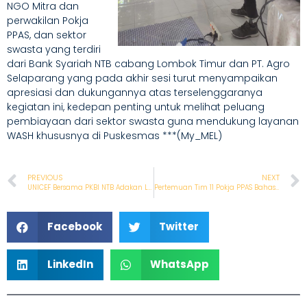
NGO Mitra dan
perwakilan Pokja
PPAS, dan sektor
swasta yang terdiri
dari Bank Syariah NTB cabang Lombok Timur dan PT. Agro
Selaparang yang pada akhir sesi turut menyampaikan
apresiasi dan dukungannya atas terselenggaranya
kegiatan ini, kedepan penting untuk melihat peluang
pembiayaan dari sektor swasta guna mendukung layanan
WASH khususnya di Puskesmas ***(My_MEL)
PREVIOUS
NEXT
UNICEF Bersama PKBI NTB Adakan Lokakarya Peningkatan Layanan WASH yang Responsif GEDSI dan Berketahanan Iklim Pada Puskesmas di Provinsi NTB
Pertemuan Tim 11 Pokja PPAS Bahas Verifikasi Hasil Assesment WASH FIT Puskesmas
Facebook
Twitter
LinkedIn
WhatsApp