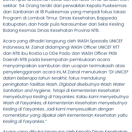
sekitar 54 Orang terdiri dari perwakilan Kepala Puskesmas
dan Sanitarian di 18 Puskesmas yang menjadi fokus lokasi
Program di Lombok Timur. Dinas Kesehatan, Bappeda
Kabupaten, dan hadir pula Narasumber dari Seksi Kesling
Bidang Kesmas Dinas Kesehatan Provinsi NTB.
Acara yang dihadiri langsung oleh WASH Spesialis UNICEF
Indonesia, M. Zainal didampingi WASH Officer UNICEF NTT
dan NTB ibu Rostia La ODe Pado dan WASH Officer PKBI
Daerah NTB pada kesempatan pembukaan acara
menyampaikan sambutan dan ucapan terimakasih atas
penyelenggaraan acara ini, M Zainal menuturkan
“Di UNICEF
dalam beberapa tahun terakhir, fokus mendukung
peningkatan fasilitas Wash. Diglobal disebutnya Wash Water
Sanitation and Hygiene. Tetapi di Kementerian Kesehatan
menyebutnya Kesling di Fasyankes. Kalau kami menyebutnya
Wash di Fasyankes, di Kementerian Kesehatan menyebutnya
Kesling di Fasyankes. Jadi kami menyesuaikan dengan
nomenklatur yang dipakai oleh Kementerian Kesehatan yaitu
Kesling di Fasyankes.”
Acara yang dibuka langsung oleh Kepala Dinas Kesehatan