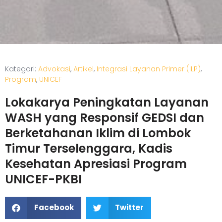
Kategori:
Advokasi
,
Artikel
,
Integrasi Layanan Primer (ILP)
,
Program
,
UNICEF
Lokakarya Peningkatan Layanan
WASH yang Responsif GEDSI dan
Berketahanan Iklim di Lombok
Timur Terselenggara, Kadis
Kesehatan Apresiasi Program
UNICEF-PKBI
Facebook
Twitter