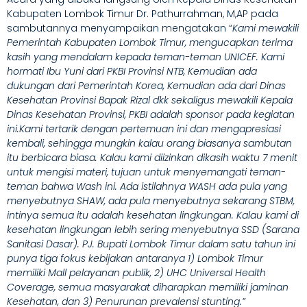
Kabupaten Lombok Timur Dr. Pathurrahman, M,AP pada
sambutannya menyampaikan mengatakan “
Kami mewakili
Pemerintah Kabupaten Lombok Timur, mengucapkan terima
kasih yang mendalam kepada teman-teman UNICEF. Kami
hormati Ibu Yuni dari PKBI Provinsi NTB, Kemudian ada
dukungan dari Pemerintah Korea, Kemudian ada dari Dinas
Kesehatan Provinsi Bapak Rizal dkk sekaligus mewakili Kepala
Dinas Kesehatan Provinsi, PKBI adalah sponsor pada kegiatan
ini.Kami tertarik dengan pertemuan ini dan mengapresiasi
kembali, sehingga mungkin kalau orang biasanya sambutan
itu berbicara biasa. Kalau kami diizinkan dikasih waktu 7 menit
untuk mengisi materi, tujuan untuk menyemangati teman-
teman bahwa Wash ini. Ada istilahnya WASH ada pula yang
menyebutnya SHAW, ada pula menyebutnya sekarang STBM,
intinya semua itu adalah kesehatan lingkungan. Kalau kami di
kesehatan lingkungan lebih sering menyebutnya SSD (Sarana
Sanitasi Dasar). PJ. Bupati Lombok Timur dalam satu tahun ini
punya tiga fokus kebijakan antaranya 1) Lombok Timur
memiliki Mall pelayanan publik, 2) UHC Universal Health
Coverage, semua masyarakat diharapkan memiliki jaminan
Kesehatan, dan 3) Penurunan prevalensi stunting.”